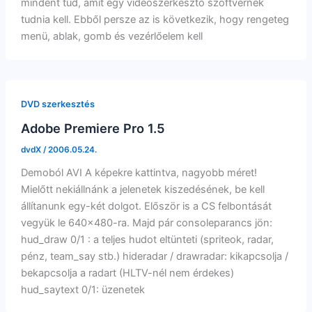
mindent tud, amit egy videószerkesztő szoftvernek
tudnia kell. Ebből persze az is következik, hogy rengeteg
menü, ablak, gomb és vezérlőelem kell
DVD szerkesztés
Adobe Premiere Pro 1.5
dvdX
/
2006.05.24.
Demoból AVI A képekre kattintva, nagyobb méret!
Mielőtt nekiállnánk a jelenetek kiszedésének, be kell
állítanunk egy-két dolgot. Először is a CS felbontását
vegyük le 640×480-ra. Majd pár consoleparancs jön:
hud_draw 0/1 : a teljes hudot eltünteti (spriteok, radar,
pénz, team_say stb.) hideradar / drawradar: kikapcsolja /
bekapcsolja a radart (HLTV-nél nem érdekes)
hud_saytext 0/1: üzenetek