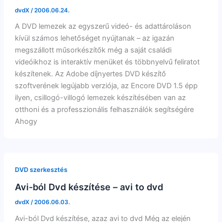
dvdX
/
2006.06.24.
A DVD lemezek az egyszerű videó- és adattároláson
kívül számos lehetőséget nyújtanak – az igazán
megszállott műsorkészítők még a saját családi
videóikhoz is interaktív menüket és többnyelvű feliratot
készítenek. Az Adobe díjnyertes DVD készítő
szoftverének legújabb verziója, az Encore DVD 1.5 épp
ilyen, csillogó-villogó lemezek készítésében van az
otthoni és a professzionális felhasználók segítségére
Ahogy
DVD szerkesztés
Avi-ból Dvd készítése – avi to dvd
dvdX
/
2006.06.03.
Avi-ból Dvd készítése, azaz avi to dvd Még az elején