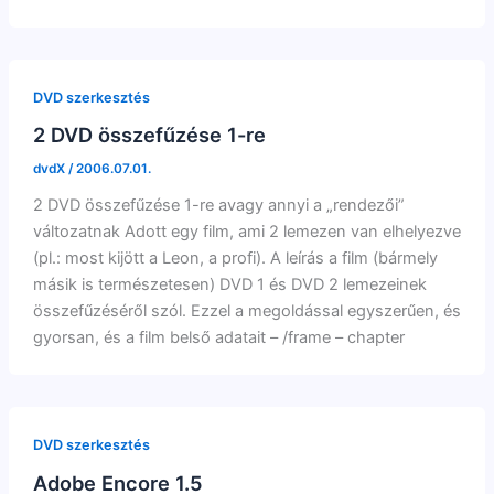
DVD szerkesztés
2 DVD összefűzése 1-re
dvdX
/
2006.07.01.
2 DVD összefűzése 1-re avagy annyi a „rendezői”
változatnak Adott egy film, ami 2 lemezen van elhelyezve
(pl.: most kijött a Leon, a profi). A leírás a film (bármely
másik is természetesen) DVD 1 és DVD 2 lemezeinek
összefűzéséről szól. Ezzel a megoldással egyszerűen, és
gyorsan, és a film belső adatait – /frame – chapter
DVD szerkesztés
Adobe Encore 1.5