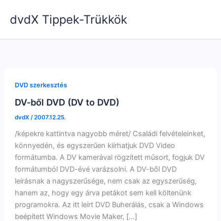
Skip
dvdX Tippek-Trükkök
to
content
DVD szerkesztés
DV-ből DVD (DV to DVD)
dvdX
/
2007.12.25.
/képekre kattintva nagyobb méret/ Családi felvételeinket,
könnyedén, és egyszerűen kiírhatjuk DVD Video
formátumba. A DV kamerával rögzített műsort, fogjuk DV
formátumból DVD-évé varázsolni. A DV-ből DVD
leírásnak a nagyszerűsége, nem csak az egyszerűség,
hanem az, hogy egy árva petákot sem kell költenünk
programokra. Az itt leírt DVD Buherálás, csak a Windows
beépített Windows Movie Maker, […]