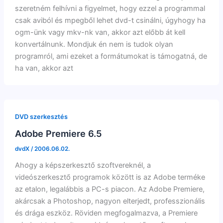
szeretném felhívni a figyelmet, hogy ezzel a programmal
csak aviból és mpegből lehet dvd-t csinálni, úgyhogy ha
ogm-ünk vagy mkv-nk van, akkor azt előbb át kell
konvertálnunk. Mondjuk én nem is tudok olyan
programról, ami ezeket a formátumokat is támogatná, de
ha van, akkor azt
DVD szerkesztés
Adobe Premiere 6.5
dvdX
/
2006.06.02.
Ahogy a képszerkesztő szoftvereknél, a
videószerkesztő programok között is az Adobe terméke
az etalon, legalábbis a PC-s piacon. Az Adobe Premiere,
akárcsak a Photoshop, nagyon elterjedt, professzionális
és drága eszköz. Röviden megfogalmazva, a Premiere