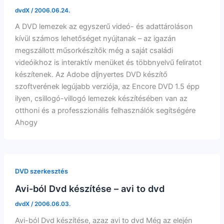
dvdX
/
2006.06.24.
A DVD lemezek az egyszerű videó- és adattároláson
kívül számos lehetőséget nyújtanak – az igazán
megszállott műsorkészítők még a saját családi
videóikhoz is interaktív menüket és többnyelvű feliratot
készítenek. Az Adobe díjnyertes DVD készítő
szoftverének legújabb verziója, az Encore DVD 1.5 épp
ilyen, csillogó-villogó lemezek készítésében van az
otthoni és a professzionális felhasználók segítségére
Ahogy
DVD szerkesztés
Avi-ból Dvd készítése – avi to dvd
dvdX
/
2006.06.03.
Avi-ból Dvd készítése, azaz avi to dvd Még az elején