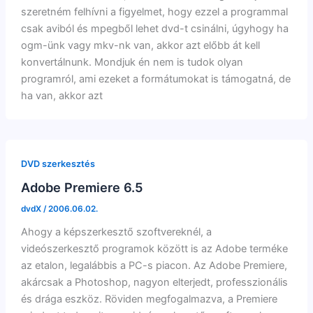
szeretném felhívni a figyelmet, hogy ezzel a programmal
csak aviból és mpegből lehet dvd-t csinálni, úgyhogy ha
ogm-ünk vagy mkv-nk van, akkor azt előbb át kell
konvertálnunk. Mondjuk én nem is tudok olyan
programról, ami ezeket a formátumokat is támogatná, de
ha van, akkor azt
DVD szerkesztés
Adobe Premiere 6.5
dvdX
/
2006.06.02.
Ahogy a képszerkesztő szoftvereknél, a
videószerkesztő programok között is az Adobe terméke
az etalon, legalábbis a PC-s piacon. Az Adobe Premiere,
akárcsak a Photoshop, nagyon elterjedt, professzionális
és drága eszköz. Röviden megfogalmazva, a Premiere