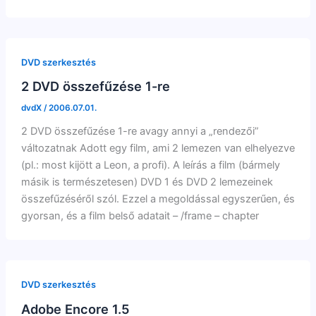
DVD szerkesztés
2 DVD összefűzése 1-re
dvdX
/
2006.07.01.
2 DVD összefűzése 1-re avagy annyi a „rendezői”
változatnak Adott egy film, ami 2 lemezen van elhelyezve
(pl.: most kijött a Leon, a profi). A leírás a film (bármely
másik is természetesen) DVD 1 és DVD 2 lemezeinek
összefűzéséről szól. Ezzel a megoldással egyszerűen, és
gyorsan, és a film belső adatait – /frame – chapter
DVD szerkesztés
Adobe Encore 1.5