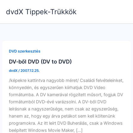
Skip
dvdX Tippek-Trükkök
to
content
DVD szerkesztés
DV-ből DVD (DV to DVD)
dvdX
/
2007.12.25.
/képekre kattintva nagyobb méret/ Családi felvételeinket,
könnyedén, és egyszerűen kiírhatjuk DVD Video
formátumba. A DV kamerával rögzített műsort, fogjuk DV
formátumból DVD-évé varázsolni. A DV-ből DVD
leírásnak a nagyszerűsége, nem csak az egyszerűség,
hanem az, hogy egy árva petákot sem kell költenünk
programokra. Az itt leírt DVD Buherálás, csak a Windows
beépített Windows Movie Maker, […]