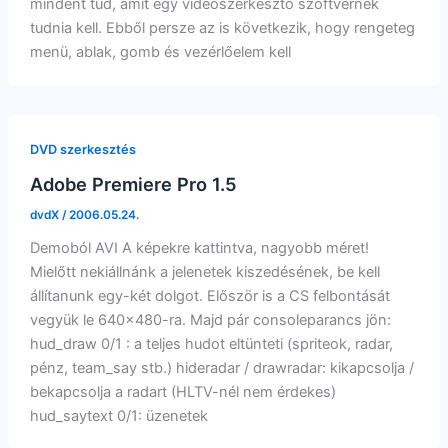
mindent tud, amit egy videószerkesztő szoftvernek
tudnia kell. Ebből persze az is következik, hogy rengeteg
menü, ablak, gomb és vezérlőelem kell
DVD szerkesztés
Adobe Premiere Pro 1.5
dvdX
/
2006.05.24.
Demoból AVI A képekre kattintva, nagyobb méret!
Mielőtt nekiállnánk a jelenetek kiszedésének, be kell
állítanunk egy-két dolgot. Először is a CS felbontását
vegyük le 640×480-ra. Majd pár consoleparancs jön:
hud_draw 0/1 : a teljes hudot eltünteti (spriteok, radar,
pénz, team_say stb.) hideradar / drawradar: kikapcsolja /
bekapcsolja a radart (HLTV-nél nem érdekes)
hud_saytext 0/1: üzenetek