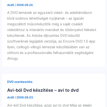
dvdX
/
2006.06.24.
A DVD lemezek az egyszerű videó- és adattároláson
kívül számos lehetőséget nyújtanak – az igazán
megszállott műsorkészítők még a saját családi
videóikhoz is interaktív menüket és többnyelvű feliratot
készítenek. Az Adobe díjnyertes DVD készítő
szoftverének legújabb verziója, az Encore DVD 1.5 épp
ilyen, csillogó-villogó lemezek készítésében van az
otthoni és a professzionális felhasználók segítségére
Ahogy
DVD szerkesztés
Avi-ból Dvd készítése – avi to dvd
dvdX
/
2006.06.03.
Avi-ból Dvd készítése, azaz avi to dvd Még az elején