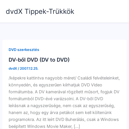
Skip
dvdX Tippek-Trükkök
to
content
DVD szerkesztés
DV-ből DVD (DV to DVD)
dvdX
/
2007.12.25.
/képekre kattintva nagyobb méret/ Családi felvételeinket,
könnyedén, és egyszerűen kiírhatjuk DVD Video
formátumba. A DV kamerával rögzített műsort, fogjuk DV
formátumból DVD-évé varázsolni. A DV-ből DVD
leírásnak a nagyszerűsége, nem csak az egyszerűség,
hanem az, hogy egy árva petákot sem kell költenünk
programokra. Az itt leírt DVD Buherálás, csak a Windows
beépített Windows Movie Maker, […]