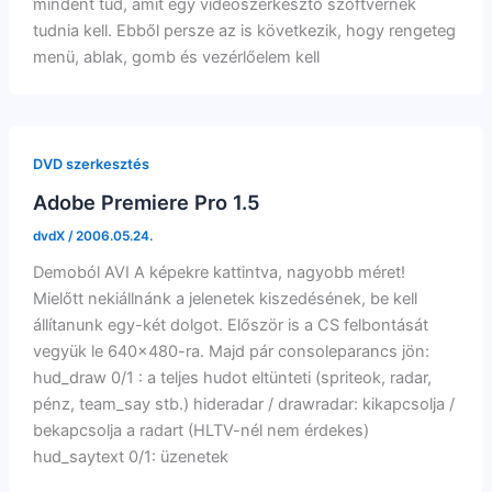
mindent tud, amit egy videószerkesztő szoftvernek
tudnia kell. Ebből persze az is következik, hogy rengeteg
menü, ablak, gomb és vezérlőelem kell
DVD szerkesztés
Adobe Premiere Pro 1.5
dvdX
/
2006.05.24.
Demoból AVI A képekre kattintva, nagyobb méret!
Mielőtt nekiállnánk a jelenetek kiszedésének, be kell
állítanunk egy-két dolgot. Először is a CS felbontását
vegyük le 640×480-ra. Majd pár consoleparancs jön:
hud_draw 0/1 : a teljes hudot eltünteti (spriteok, radar,
pénz, team_say stb.) hideradar / drawradar: kikapcsolja /
bekapcsolja a radart (HLTV-nél nem érdekes)
hud_saytext 0/1: üzenetek