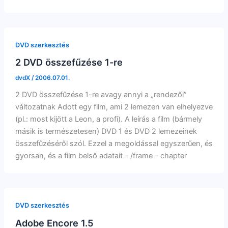
DVD szerkesztés
2 DVD összefűzése 1-re
dvdX
/
2006.07.01.
2 DVD összefűzése 1-re avagy annyi a „rendezői”
változatnak Adott egy film, ami 2 lemezen van elhelyezve
(pl.: most kijött a Leon, a profi). A leírás a film (bármely
másik is természetesen) DVD 1 és DVD 2 lemezeinek
összefűzéséről szól. Ezzel a megoldással egyszerűen, és
gyorsan, és a film belső adatait – /frame – chapter
DVD szerkesztés
Adobe Encore 1.5