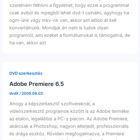
szeretném felhívni a figyelmet, hogy ezzel a programmal
csak aviból és mpegből lehet dvd-t csinálni, úgyhogy ha
ogm-ünk vagy mkv-nk van, akkor azt előbb át kell
konvertálnunk. Mondjuk én nem is tudok olyan
programról, ami ezeket a formátumokat is támogatná, de
ha van, akkor azt
DVD szerkesztés
Adobe Premiere 6.5
dvdX
/
2006.06.02.
Ahogy a képszerkesztő szoftvereknél, a
videószerkesztő programok között is az Adobe terméke
az etalon, legalábbis a PC-s piacon. Az Adobe Premiere,
akárcsak a Photoshop, nagyon elterjedt, professzionális
és drága eszköz. Röviden megfogalmazva, a Premiere