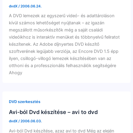
dvdX
/
2006.06.24.
A DVD lemezek az egyszerű videó- és adattároláson
kívül számos lehetőséget nyújtanak – az igazán
megszállott műsorkészítők még a saját családi
videóikhoz is interaktív menüket és többnyelvű feliratot
készítenek. Az Adobe díjnyertes DVD készítő
szoftverének legújabb verziója, az Encore DVD 1.5 épp
ilyen, csillogó-villogó lemezek készítésében van az
otthoni és a professzionális felhasználók segítségére
Ahogy
DVD szerkesztés
Avi-ból Dvd készítése – avi to dvd
dvdX
/
2006.06.03.
Avi-ból Dvd készítése, azaz avi to dvd Még az elején