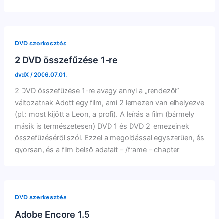
DVD szerkesztés
2 DVD összefűzése 1-re
dvdX
/
2006.07.01.
2 DVD összefűzése 1-re avagy annyi a „rendezői”
változatnak Adott egy film, ami 2 lemezen van elhelyezve
(pl.: most kijött a Leon, a profi). A leírás a film (bármely
másik is természetesen) DVD 1 és DVD 2 lemezeinek
összefűzéséről szól. Ezzel a megoldással egyszerűen, és
gyorsan, és a film belső adatait – /frame – chapter
DVD szerkesztés
Adobe Encore 1.5