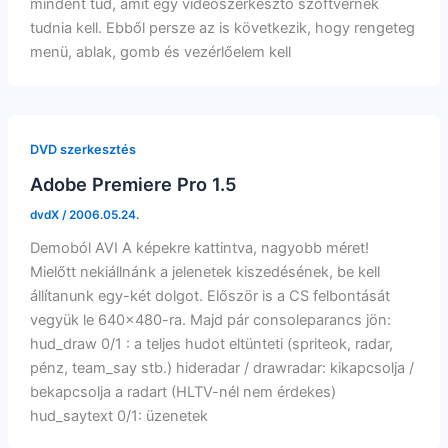
mindent tud, amit egy videószerkesztő szoftvernek
tudnia kell. Ebből persze az is következik, hogy rengeteg
menü, ablak, gomb és vezérlőelem kell
DVD szerkesztés
Adobe Premiere Pro 1.5
dvdX
/
2006.05.24.
Demoból AVI A képekre kattintva, nagyobb méret!
Mielőtt nekiállnánk a jelenetek kiszedésének, be kell
állítanunk egy-két dolgot. Először is a CS felbontását
vegyük le 640×480-ra. Majd pár consoleparancs jön:
hud_draw 0/1 : a teljes hudot eltünteti (spriteok, radar,
pénz, team_say stb.) hideradar / drawradar: kikapcsolja /
bekapcsolja a radart (HLTV-nél nem érdekes)
hud_saytext 0/1: üzenetek