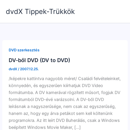
Skip
dvdX Tippek-Trükkök
to
content
DVD szerkesztés
DV-ből DVD (DV to DVD)
dvdX
/
2007.12.25.
/képekre kattintva nagyobb méret/ Családi felvételeinket,
könnyedén, és egyszerűen kiírhatjuk DVD Video
formátumba. A DV kamerával rögzített műsort, fogjuk DV
formátumból DVD-évé varázsolni. A DV-ből DVD
leírásnak a nagyszerűsége, nem csak az egyszerűség,
hanem az, hogy egy árva petákot sem kell költenünk
programokra. Az itt leírt DVD Buherálás, csak a Windows
beépített Windows Movie Maker, […]