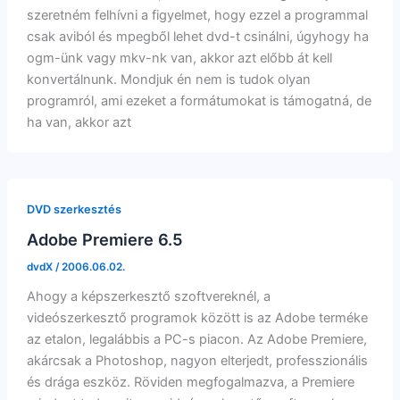
szeretném felhívni a figyelmet, hogy ezzel a programmal
csak aviból és mpegből lehet dvd-t csinálni, úgyhogy ha
ogm-ünk vagy mkv-nk van, akkor azt előbb át kell
konvertálnunk. Mondjuk én nem is tudok olyan
programról, ami ezeket a formátumokat is támogatná, de
ha van, akkor azt
DVD szerkesztés
Adobe Premiere 6.5
dvdX
/
2006.06.02.
Ahogy a képszerkesztő szoftvereknél, a
videószerkesztő programok között is az Adobe terméke
az etalon, legalábbis a PC-s piacon. Az Adobe Premiere,
akárcsak a Photoshop, nagyon elterjedt, professzionális
és drága eszköz. Röviden megfogalmazva, a Premiere