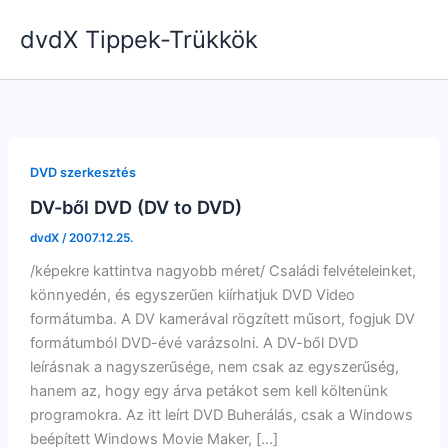
Skip
dvdX Tippek-Trükkök
to
content
DVD szerkesztés
DV-ből DVD (DV to DVD)
dvdX
/
2007.12.25.
/képekre kattintva nagyobb méret/ Családi felvételeinket,
könnyedén, és egyszerűen kiírhatjuk DVD Video
formátumba. A DV kamerával rögzített műsort, fogjuk DV
formátumból DVD-évé varázsolni. A DV-ből DVD
leírásnak a nagyszerűsége, nem csak az egyszerűség,
hanem az, hogy egy árva petákot sem kell költenünk
programokra. Az itt leírt DVD Buherálás, csak a Windows
beépített Windows Movie Maker, […]