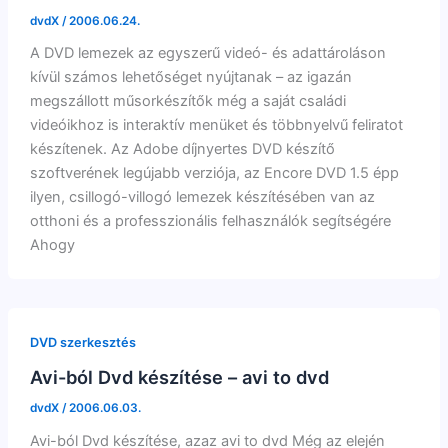
dvdX
/
2006.06.24.
A DVD lemezek az egyszerű videó- és adattároláson
kívül számos lehetőséget nyújtanak – az igazán
megszállott műsorkészítők még a saját családi
videóikhoz is interaktív menüket és többnyelvű feliratot
készítenek. Az Adobe díjnyertes DVD készítő
szoftverének legújabb verziója, az Encore DVD 1.5 épp
ilyen, csillogó-villogó lemezek készítésében van az
otthoni és a professzionális felhasználók segítségére
Ahogy
DVD szerkesztés
Avi-ból Dvd készítése – avi to dvd
dvdX
/
2006.06.03.
Avi-ból Dvd készítése, azaz avi to dvd Még az elején