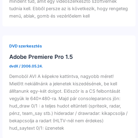
mindent tud, amit egy videószerkesztő szoftvernek
tudnia kell. Ebből persze az is következik, hogy rengeteg
menü, ablak, gomb és vezérlőelem kell
DVD szerkesztés
Adobe Premiere Pro 1.5
dvdX
/
2006.05.24.
Demoból AVI A képekre kattintva, nagyobb méret!
Mielőtt nekiállnánk a jelenetek kiszedésének, be kell
állítanunk egy-két dolgot. Először is a CS felbontását
vegyük le 640×480-ra. Majd pár consoleparancs jön:
hud_draw 0/1 : a teljes hudot eltünteti (spriteok, radar,
pénz, team_say stb.) hideradar / drawradar: kikapcsolja /
bekapcsolja a radart (HLTV-nél nem érdekes)
hud_saytext 0/1: üzenetek