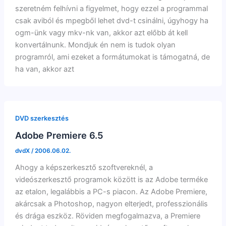
szeretném felhívni a figyelmet, hogy ezzel a programmal
csak aviból és mpegből lehet dvd-t csinálni, úgyhogy ha
ogm-ünk vagy mkv-nk van, akkor azt előbb át kell
konvertálnunk. Mondjuk én nem is tudok olyan
programról, ami ezeket a formátumokat is támogatná, de
ha van, akkor azt
DVD szerkesztés
Adobe Premiere 6.5
dvdX
/
2006.06.02.
Ahogy a képszerkesztő szoftvereknél, a
videószerkesztő programok között is az Adobe terméke
az etalon, legalábbis a PC-s piacon. Az Adobe Premiere,
akárcsak a Photoshop, nagyon elterjedt, professzionális
és drága eszköz. Röviden megfogalmazva, a Premiere