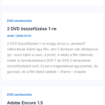
DVD szerkesztés
2 DVD összefűzése 1-re
dvdX
/
2006.07.01.
2 DVD összefűzése 1-re avagy annyi a „rendezői”
változatnak Adott egy film, ami 2 lemezen van elhelyezve
(pl.: most kijött a Leon, a profi). A leírás a film (bármely
másik is természetesen) DVD 1 és DVD 2 lemezeinek
összefűzéséről szól. Ezzel a megoldással egyszerűen, és
gyorsan, és a film belső adatait – /frame – chapter
DVD szerkesztés
Adobe Encore 1.5