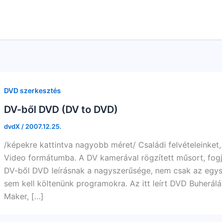
DVD szerkesztés
DV-ből DVD (DV to DVD)
dvdX
/
2007.12.25.
/képekre kattintva nagyobb méret/ Családi felvételeinket
Video formátumba. A DV kamerával rögzített műsort, fog
DV-ből DVD leírásnak a nagyszerűsége, nem csak az egys
sem kell költenünk programokra. Az itt leírt DVD Buherá
Maker, […]