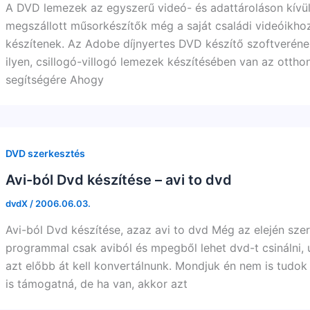
A DVD lemezek az egyszerű videó- és adattároláson kívül
megszállott műsorkészítők még a saját családi videóikhoz 
készítenek. Az Adobe díjnyertes DVD készítő szoftveréne
ilyen, csillogó-villogó lemezek készítésében van az otthon
segítségére Ahogy
DVD szerkesztés
Avi-ból Dvd készítése – avi to dvd
dvdX
/
2006.06.03.
Avi-ból Dvd készítése, azaz avi to dvd Még az elején szer
programmal csak aviból és mpegből lehet dvd-t csinálni
azt előbb át kell konvertálnunk. Mondjuk én nem is tudo
is támogatná, de ha van, akkor azt