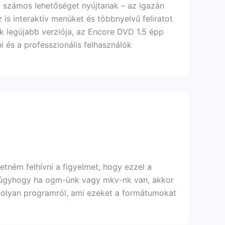
 számos lehetőséget nyújtanak – az igazán
is interaktív menüket és többnyelvű feliratot
k legújabb verziója, az Encore DVD 1.5 épp
i és a professzionális felhasználók
etném felhívni a figyelmet, hogy ezzel a
, úgyhogy ha ogm-ünk vagy mkv-nk van, akkor
k olyan programról, ami ezeket a formátumokat