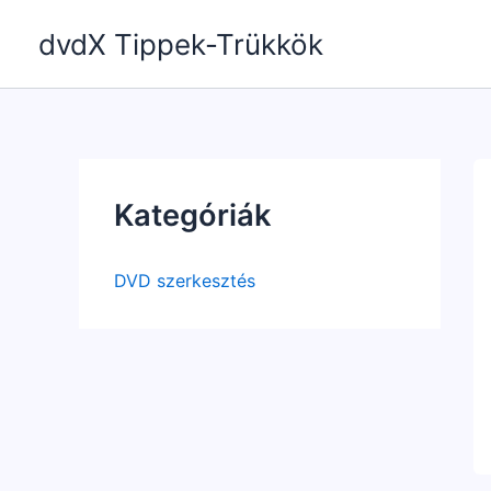
Skip
dvdX Tippek-Trükkök
to
content
Kategóriák
DVD szerkesztés