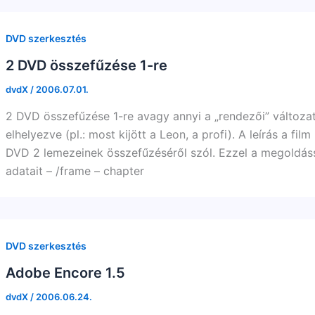
DVD szerkesztés
2 DVD összefűzése 1-re
dvdX
/
2006.07.01.
2 DVD összefűzése 1-re avagy annyi a „rendezői” változa
elhelyezve (pl.: most kijött a Leon, a profi). A leírás a f
DVD 2 lemezeinek összefűzéséről szól. Ezzel a megoldássa
adatait – /frame – chapter
DVD szerkesztés
Adobe Encore 1.5
dvdX
/
2006.06.24.