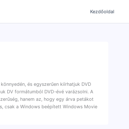
Kezdőoldal
, könnyedén, és egyszerűen kiírhatjuk DVD
juk DV formátumból DVD-évé varázsolni. A
zerűség, hanem az, hogy egy árva petákot
lás, csak a Windows beépített Windows Movie