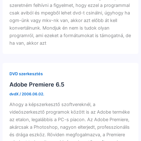
szeretném felhívni a figyelmet, hogy ezzel a programmal
csak aviból és mpegből lehet dvd-t csinálni, úgyhogy ha
ogm-ünk vagy mkv-nk van, akkor azt előbb át kell
konvertálnunk. Mondjuk én nem is tudok olyan
programról, ami ezeket a formátumokat is támogatná, de
ha van, akkor azt
DVD szerkesztés
Adobe Premiere 6.5
dvdX
/
2006.06.02.
Ahogy a képszerkesztő szoftvereknél, a
videószerkesztő programok között is az Adobe terméke
az etalon, legalábbis a PC-s piacon. Az Adobe Premiere,
akárcsak a Photoshop, nagyon elterjedt, professzionális
és drága eszköz. Röviden megfogalmazva, a Premiere