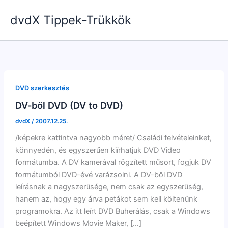
Skip
dvdX Tippek-Trükkök
to
content
DVD szerkesztés
DV-ből DVD (DV to DVD)
dvdX
/
2007.12.25.
/képekre kattintva nagyobb méret/ Családi felvételeinket,
könnyedén, és egyszerűen kiírhatjuk DVD Video
formátumba. A DV kamerával rögzített műsort, fogjuk DV
formátumból DVD-évé varázsolni. A DV-ből DVD
leírásnak a nagyszerűsége, nem csak az egyszerűség,
hanem az, hogy egy árva petákot sem kell költenünk
programokra. Az itt leírt DVD Buherálás, csak a Windows
beépített Windows Movie Maker, […]