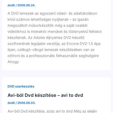
dvdX
/
2006.06.24.
A DVD lemezek az egyszerű videó- és adattároláson
kívül számos lehetőséget nyújtanak – az igazán
megszállott műsorkészítők még a saját családi
videóikhoz is interaktív menüket és többnyelvű feliratot
készítenek. Az Adobe díjnyertes DVD készítő
szoftverének legújabb verziója, az Encore DVD 1.5 épp
ilyen, csillogó-villogó lemezek készítésében van az
otthoni és a professzionális felhasználók segítségére
Ahogy
DVD szerkesztés
Avi-ból Dvd készítése – avi to dvd
dvdX
/
2006.06.03.
Avi-ból Dvd készítése, azaz avi to dvd Még az elején