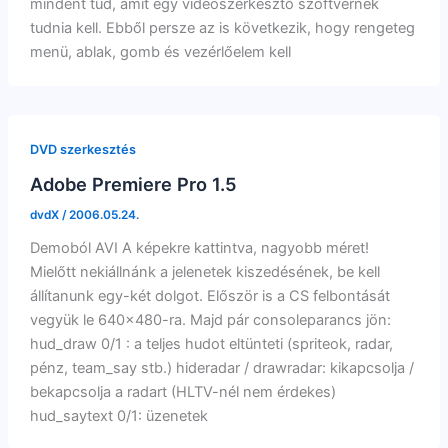
mindent tud, amit egy videószerkesztő szoftvernek
tudnia kell. Ebből persze az is következik, hogy rengeteg
menü, ablak, gomb és vezérlőelem kell
DVD szerkesztés
Adobe Premiere Pro 1.5
dvdX
/
2006.05.24.
Demoból AVI A képekre kattintva, nagyobb méret!
Mielőtt nekiállnánk a jelenetek kiszedésének, be kell
állítanunk egy-két dolgot. Először is a CS felbontását
vegyük le 640×480-ra. Majd pár consoleparancs jön:
hud_draw 0/1 : a teljes hudot eltünteti (spriteok, radar,
pénz, team_say stb.) hideradar / drawradar: kikapcsolja /
bekapcsolja a radart (HLTV-nél nem érdekes)
hud_saytext 0/1: üzenetek