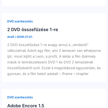
DVD szerkesztés
2 DVD összefűzése 1-re
dvdX
/
2006.07.01.
2 DVD összefűzése 1-re avagy annyi a „rendezői”
változatnak Adott egy film, ami 2 lemezen van elhelyezve
(pl.: most kijött a Leon, a profi). A leírás a film (bármely
másik is természetesen) DVD 1 és DVD 2 lemezeinek
összefűzéséről szól. Ezzel a megoldással egyszerűen, és
gyorsan, és a film belső adatait – /frame – chapter
DVD szerkesztés
Adobe Encore 1.5