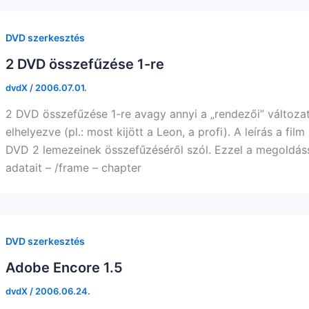
DVD szerkesztés
2 DVD összefűzése 1-re
dvdX
/
2006.07.01.
2 DVD összefűzése 1-re avagy annyi a „rendezői” változa
elhelyezve (pl.: most kijött a Leon, a profi). A leírás a f
DVD 2 lemezeinek összefűzéséről szól. Ezzel a megoldássa
adatait – /frame – chapter
DVD szerkesztés
Adobe Encore 1.5
dvdX
/
2006.06.24.