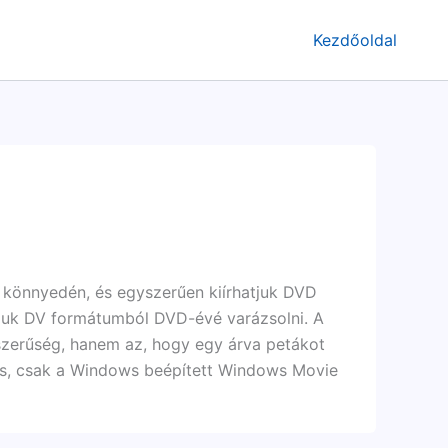
Kezdőoldal
, könnyedén, és egyszerűen kiírhatjuk DVD
juk DV formátumból DVD-évé varázsolni. A
zerűség, hanem az, hogy egy árva petákot
lás, csak a Windows beépített Windows Movie