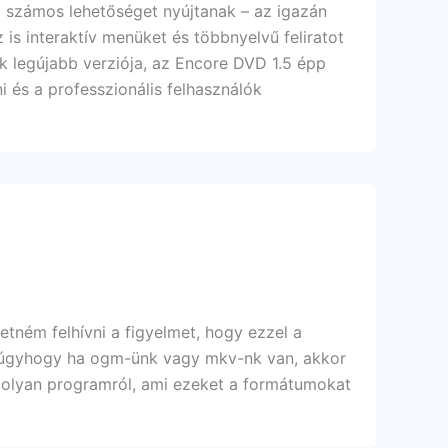
 számos lehetőséget nyújtanak – az igazán
is interaktív menüket és többnyelvű feliratot
k legújabb verziója, az Encore DVD 1.5 épp
i és a professzionális felhasználók
etném felhívni a figyelmet, hogy ezzel a
, úgyhogy ha ogm-ünk vagy mkv-nk van, akkor
k olyan programról, ami ezeket a formátumokat