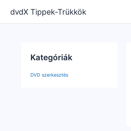
Skip
dvdX Tippek-Trükkök
to
content
Kategóriák
DVD szerkesztés