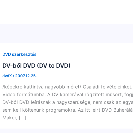
DVD szerkesztés
DV-ből DVD (DV to DVD)
dvdX
/
2007.12.25.
/képekre kattintva nagyobb méret/ Családi felvételeinket
Video formátumba. A DV kamerával rögzített műsort, fog
DV-ből DVD leírásnak a nagyszerűsége, nem csak az egys
sem kell költenünk programokra. Az itt leírt DVD Buherá
Maker, […]