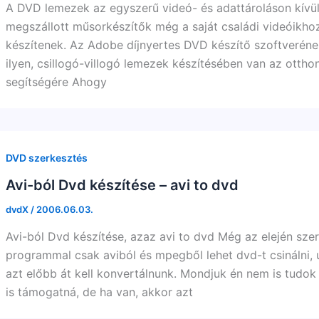
A DVD lemezek az egyszerű videó- és adattároláson kívül
megszállott műsorkészítők még a saját családi videóikhoz 
készítenek. Az Adobe díjnyertes DVD készítő szoftveréne
ilyen, csillogó-villogó lemezek készítésében van az otthon
segítségére Ahogy
DVD szerkesztés
Avi-ból Dvd készítése – avi to dvd
dvdX
/
2006.06.03.
Avi-ból Dvd készítése, azaz avi to dvd Még az elején szer
programmal csak aviból és mpegből lehet dvd-t csinálni
azt előbb át kell konvertálnunk. Mondjuk én nem is tudo
is támogatná, de ha van, akkor azt