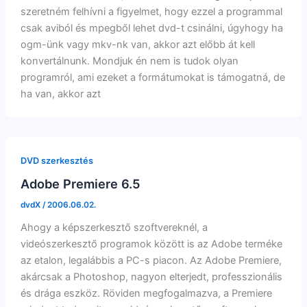
szeretném felhívni a figyelmet, hogy ezzel a programmal
csak aviból és mpegből lehet dvd-t csinálni, úgyhogy ha
ogm-ünk vagy mkv-nk van, akkor azt előbb át kell
konvertálnunk. Mondjuk én nem is tudok olyan
programról, ami ezeket a formátumokat is támogatná, de
ha van, akkor azt
DVD szerkesztés
Adobe Premiere 6.5
dvdX
/
2006.06.02.
Ahogy a képszerkesztő szoftvereknél, a
videószerkesztő programok között is az Adobe terméke
az etalon, legalábbis a PC-s piacon. Az Adobe Premiere,
akárcsak a Photoshop, nagyon elterjedt, professzionális
és drága eszköz. Röviden megfogalmazva, a Premiere