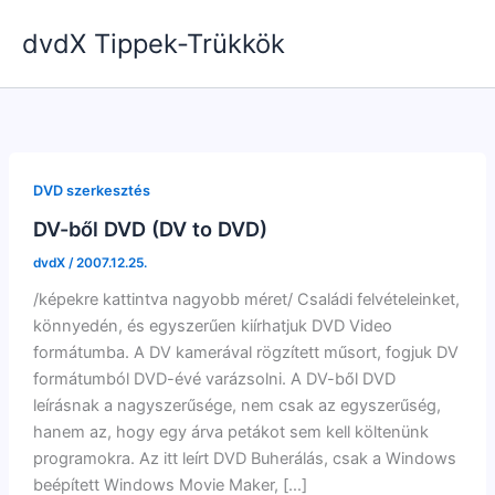
Skip
dvdX Tippek-Trükkök
to
content
DVD szerkesztés
DV-ből DVD (DV to DVD)
dvdX
/
2007.12.25.
/képekre kattintva nagyobb méret/ Családi felvételeinket,
könnyedén, és egyszerűen kiírhatjuk DVD Video
formátumba. A DV kamerával rögzített műsort, fogjuk DV
formátumból DVD-évé varázsolni. A DV-ből DVD
leírásnak a nagyszerűsége, nem csak az egyszerűség,
hanem az, hogy egy árva petákot sem kell költenünk
programokra. Az itt leírt DVD Buherálás, csak a Windows
beépített Windows Movie Maker, […]