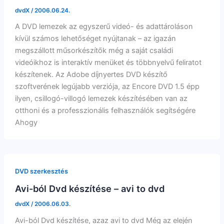
dvdX
/
2006.06.24.
A DVD lemezek az egyszerű videó- és adattároláson
kívül számos lehetőséget nyújtanak – az igazán
megszállott műsorkészítők még a saját családi
videóikhoz is interaktív menüket és többnyelvű feliratot
készítenek. Az Adobe díjnyertes DVD készítő
szoftverének legújabb verziója, az Encore DVD 1.5 épp
ilyen, csillogó-villogó lemezek készítésében van az
otthoni és a professzionális felhasználók segítségére
Ahogy
DVD szerkesztés
Avi-ból Dvd készítése – avi to dvd
dvdX
/
2006.06.03.
Avi-ból Dvd készítése, azaz avi to dvd Még az elején