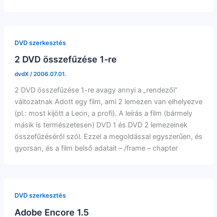
DVD szerkesztés
2 DVD összefűzése 1-re
dvdX
/
2006.07.01.
2 DVD összefűzése 1-re avagy annyi a „rendezői”
változatnak Adott egy film, ami 2 lemezen van elhelyezve
(pl.: most kijött a Leon, a profi). A leírás a film (bármely
másik is természetesen) DVD 1 és DVD 2 lemezeinek
összefűzéséről szól. Ezzel a megoldással egyszerűen, és
gyorsan, és a film belső adatait – /frame – chapter
DVD szerkesztés
Adobe Encore 1.5