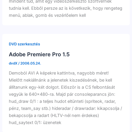
mindent tud, amit egy videószerkesztő szoftvernek
tudnia kell. Ebből persze az is következik, hogy rengeteg
menü, ablak, gomb és vezérlőelem kell
DVD szerkesztés
Adobe Premiere Pro 1.5
dvdX
/
2006.05.24.
Demoból AVI A képekre kattintva, nagyobb méret!
Mielőtt nekiállnánk a jelenetek kiszedésének, be kell
állítanunk egy-két dolgot. Először is a CS felbontását
vegyük le 640×480-ra. Majd pár consoleparancs jön:
hud_draw 0/1 : a teljes hudot eltünteti (spriteok, radar,
pénz, team_say stb.) hideradar / drawradar: kikapcsolja /
bekapcsolja a radart (HLTV-nél nem érdekes)
hud_saytext 0/1: üzenetek