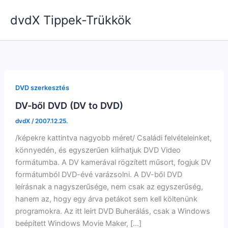
Skip
dvdX Tippek-Trükkök
to
content
DVD szerkesztés
DV-ből DVD (DV to DVD)
dvdX
/
2007.12.25.
/képekre kattintva nagyobb méret/ Családi felvételeinket,
könnyedén, és egyszerűen kiírhatjuk DVD Video
formátumba. A DV kamerával rögzített műsort, fogjuk DV
formátumból DVD-évé varázsolni. A DV-ből DVD
leírásnak a nagyszerűsége, nem csak az egyszerűség,
hanem az, hogy egy árva petákot sem kell költenünk
programokra. Az itt leírt DVD Buherálás, csak a Windows
beépített Windows Movie Maker, […]