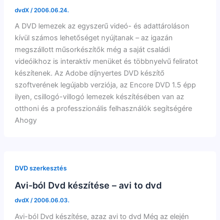
dvdX
/
2006.06.24.
A DVD lemezek az egyszerű videó- és adattároláson
kívül számos lehetőséget nyújtanak – az igazán
megszállott műsorkészítők még a saját családi
videóikhoz is interaktív menüket és többnyelvű feliratot
készítenek. Az Adobe díjnyertes DVD készítő
szoftverének legújabb verziója, az Encore DVD 1.5 épp
ilyen, csillogó-villogó lemezek készítésében van az
otthoni és a professzionális felhasználók segítségére
Ahogy
DVD szerkesztés
Avi-ból Dvd készítése – avi to dvd
dvdX
/
2006.06.03.
Avi-ból Dvd készítése, azaz avi to dvd Még az elején