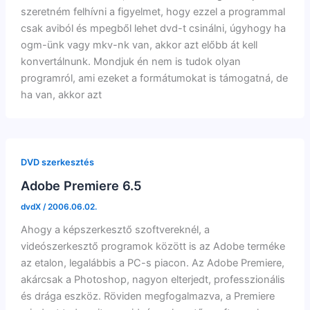
szeretném felhívni a figyelmet, hogy ezzel a programmal
csak aviból és mpegből lehet dvd-t csinálni, úgyhogy ha
ogm-ünk vagy mkv-nk van, akkor azt előbb át kell
konvertálnunk. Mondjuk én nem is tudok olyan
programról, ami ezeket a formátumokat is támogatná, de
ha van, akkor azt
DVD szerkesztés
Adobe Premiere 6.5
dvdX
/
2006.06.02.
Ahogy a képszerkesztő szoftvereknél, a
videószerkesztő programok között is az Adobe terméke
az etalon, legalábbis a PC-s piacon. Az Adobe Premiere,
akárcsak a Photoshop, nagyon elterjedt, professzionális
és drága eszköz. Röviden megfogalmazva, a Premiere