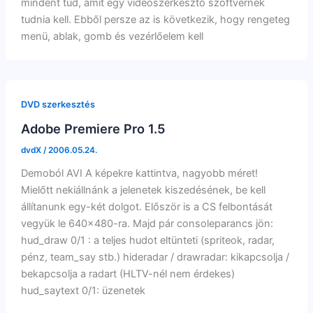
mindent tud, amit egy videószerkesztő szoftvernek
tudnia kell. Ebből persze az is következik, hogy rengeteg
menü, ablak, gomb és vezérlőelem kell
DVD szerkesztés
Adobe Premiere Pro 1.5
dvdX
/
2006.05.24.
Demoból AVI A képekre kattintva, nagyobb méret!
Mielőtt nekiállnánk a jelenetek kiszedésének, be kell
állítanunk egy-két dolgot. Először is a CS felbontását
vegyük le 640×480-ra. Majd pár consoleparancs jön:
hud_draw 0/1 : a teljes hudot eltünteti (spriteok, radar,
pénz, team_say stb.) hideradar / drawradar: kikapcsolja /
bekapcsolja a radart (HLTV-nél nem érdekes)
hud_saytext 0/1: üzenetek