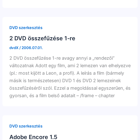
DVD szerkesztés
2 DVD összefűzése 1-re
dvdX
/
2006.07.01.
2 DVD összefűzése 1-re avagy annyi a „rendezői”
változatnak Adott egy film, ami 2 lemezen van elhelyezve
(pl.: most kijött a Leon, a profi). A leírás a film (bármely
másik is természetesen) DVD 1 és DVD 2 lemezeinek
összefűzéséről szól. Ezzel a megoldással egyszerűen, és
gyorsan, és a film belső adatait – /frame – chapter
DVD szerkesztés
Adobe Encore 1.5