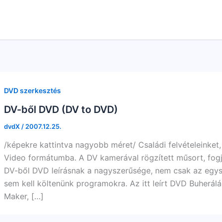
DVD szerkesztés
DV-ből DVD (DV to DVD)
dvdX
/
2007.12.25.
/képekre kattintva nagyobb méret/ Családi felvételeinket
Video formátumba. A DV kamerával rögzített műsort, fog
DV-ből DVD leírásnak a nagyszerűsége, nem csak az egys
sem kell költenünk programokra. Az itt leírt DVD Buherá
Maker, […]