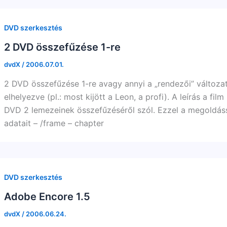
DVD szerkesztés
2 DVD összefűzése 1-re
dvdX
/
2006.07.01.
2 DVD összefűzése 1-re avagy annyi a „rendezői” változa
elhelyezve (pl.: most kijött a Leon, a profi). A leírás a f
DVD 2 lemezeinek összefűzéséről szól. Ezzel a megoldássa
adatait – /frame – chapter
DVD szerkesztés
Adobe Encore 1.5
dvdX
/
2006.06.24.