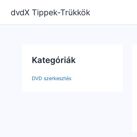
Skip
dvdX Tippek-Trükkök
to
content
Kategóriák
DVD szerkesztés