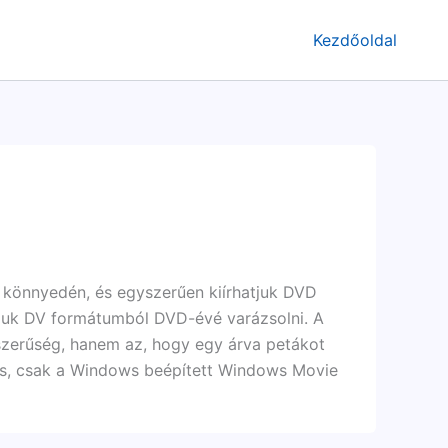
Kezdőoldal
, könnyedén, és egyszerűen kiírhatjuk DVD
juk DV formátumból DVD-évé varázsolni. A
zerűség, hanem az, hogy egy árva petákot
lás, csak a Windows beépített Windows Movie