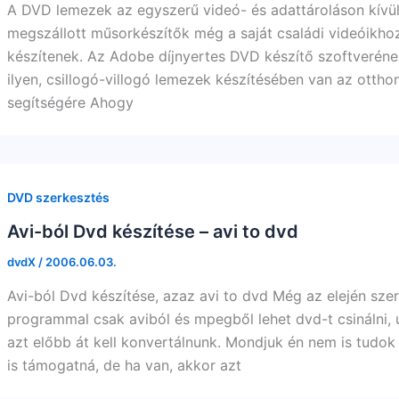
A DVD lemezek az egyszerű videó- és adattároláson kívül
megszállott műsorkészítők még a saját családi videóikhoz 
készítenek. Az Adobe díjnyertes DVD készítő szoftveréne
ilyen, csillogó-villogó lemezek készítésében van az otthon
segítségére Ahogy
DVD szerkesztés
Avi-ból Dvd készítése – avi to dvd
dvdX
/
2006.06.03.
Avi-ból Dvd készítése, azaz avi to dvd Még az elején szer
programmal csak aviból és mpegből lehet dvd-t csinálni
azt előbb át kell konvertálnunk. Mondjuk én nem is tudo
is támogatná, de ha van, akkor azt