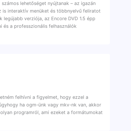
 számos lehetőséget nyújtanak – az igazán
is interaktív menüket és többnyelvű feliratot
k legújabb verziója, az Encore DVD 1.5 épp
i és a professzionális felhasználók
etném felhívni a figyelmet, hogy ezzel a
, úgyhogy ha ogm-ünk vagy mkv-nk van, akkor
k olyan programról, ami ezeket a formátumokat