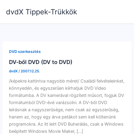
Skip
dvdX Tippek-Trükkök
to
content
DVD szerkesztés
DV-ből DVD (DV to DVD)
dvdX
/
2007.12.25.
/képekre kattintva nagyobb méret/ Családi felvételeinket,
könnyedén, és egyszerűen kiírhatjuk DVD Video
formátumba. A DV kamerával rögzített műsort, fogjuk DV
formátumból DVD-évé varázsolni. A DV-ből DVD
leírásnak a nagyszerűsége, nem csak az egyszerűség,
hanem az, hogy egy árva petákot sem kell költenünk
programokra. Az itt leírt DVD Buherálás, csak a Windows
beépített Windows Movie Maker, […]