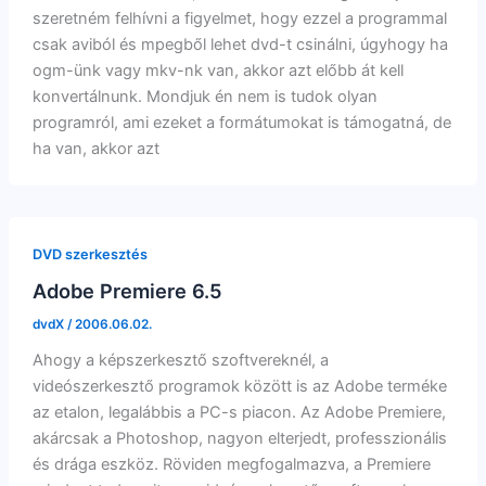
szeretném felhívni a figyelmet, hogy ezzel a programmal
csak aviból és mpegből lehet dvd-t csinálni, úgyhogy ha
ogm-ünk vagy mkv-nk van, akkor azt előbb át kell
konvertálnunk. Mondjuk én nem is tudok olyan
programról, ami ezeket a formátumokat is támogatná, de
ha van, akkor azt
DVD szerkesztés
Adobe Premiere 6.5
dvdX
/
2006.06.02.
Ahogy a képszerkesztő szoftvereknél, a
videószerkesztő programok között is az Adobe terméke
az etalon, legalábbis a PC-s piacon. Az Adobe Premiere,
akárcsak a Photoshop, nagyon elterjedt, professzionális
és drága eszköz. Röviden megfogalmazva, a Premiere