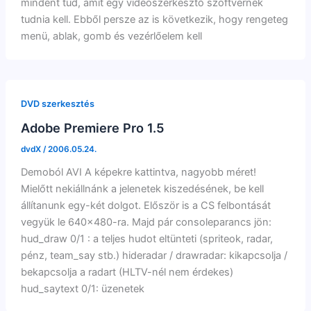
mindent tud, amit egy videószerkesztő szoftvernek
tudnia kell. Ebből persze az is következik, hogy rengeteg
menü, ablak, gomb és vezérlőelem kell
DVD szerkesztés
Adobe Premiere Pro 1.5
dvdX
/
2006.05.24.
Demoból AVI A képekre kattintva, nagyobb méret!
Mielőtt nekiállnánk a jelenetek kiszedésének, be kell
állítanunk egy-két dolgot. Először is a CS felbontását
vegyük le 640×480-ra. Majd pár consoleparancs jön:
hud_draw 0/1 : a teljes hudot eltünteti (spriteok, radar,
pénz, team_say stb.) hideradar / drawradar: kikapcsolja /
bekapcsolja a radart (HLTV-nél nem érdekes)
hud_saytext 0/1: üzenetek