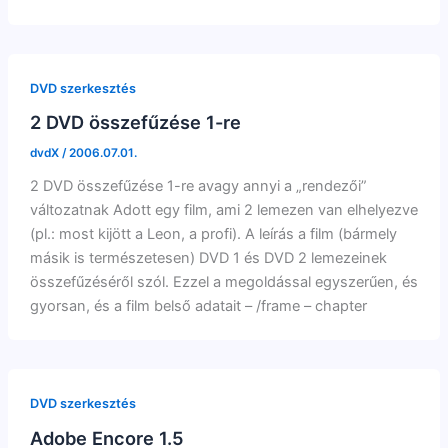
DVD szerkesztés
2 DVD összefűzése 1-re
dvdX
/
2006.07.01.
2 DVD összefűzése 1-re avagy annyi a „rendezői”
változatnak Adott egy film, ami 2 lemezen van elhelyezve
(pl.: most kijött a Leon, a profi). A leírás a film (bármely
másik is természetesen) DVD 1 és DVD 2 lemezeinek
összefűzéséről szól. Ezzel a megoldással egyszerűen, és
gyorsan, és a film belső adatait – /frame – chapter
DVD szerkesztés
Adobe Encore 1.5