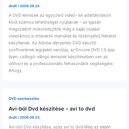
dvdX
/
2006.06.24.
A DVD lemezek az egyszerű videó- és adattároláson
kívül számos lehetőséget nyújtanak – az igazán
megszállott műsorkészítők még a saját családi
videóikhoz is interaktív menüket és többnyelvű feliratot
készítenek. Az Adobe díjnyertes DVD készítő
szoftverének legújabb verziója, az Encore DVD 1.5 épp
ilyen, csillogó-villogó lemezek készítésében van az
otthoni és a professzionális felhasználók segítségére
Ahogy
DVD szerkesztés
Avi-ból Dvd készítése – avi to dvd
dvdX
/
2006.06.03.
Avi-ból Dvd készítése, azaz avi to dvd Még az elején