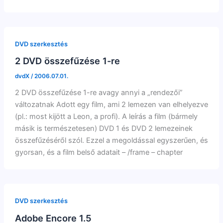
DVD szerkesztés
2 DVD összefűzése 1-re
dvdX
/
2006.07.01.
2 DVD összefűzése 1-re avagy annyi a „rendezői”
változatnak Adott egy film, ami 2 lemezen van elhelyezve
(pl.: most kijött a Leon, a profi). A leírás a film (bármely
másik is természetesen) DVD 1 és DVD 2 lemezeinek
összefűzéséről szól. Ezzel a megoldással egyszerűen, és
gyorsan, és a film belső adatait – /frame – chapter
DVD szerkesztés
Adobe Encore 1.5