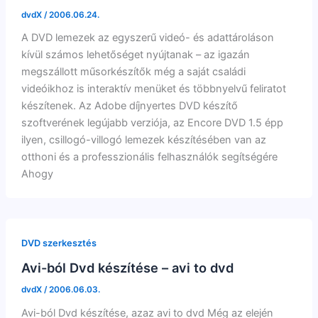
dvdX
/
2006.06.24.
A DVD lemezek az egyszerű videó- és adattároláson
kívül számos lehetőséget nyújtanak – az igazán
megszállott műsorkészítők még a saját családi
videóikhoz is interaktív menüket és többnyelvű feliratot
készítenek. Az Adobe díjnyertes DVD készítő
szoftverének legújabb verziója, az Encore DVD 1.5 épp
ilyen, csillogó-villogó lemezek készítésében van az
otthoni és a professzionális felhasználók segítségére
Ahogy
DVD szerkesztés
Avi-ból Dvd készítése – avi to dvd
dvdX
/
2006.06.03.
Avi-ból Dvd készítése, azaz avi to dvd Még az elején