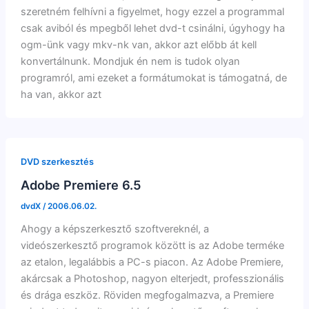
szeretném felhívni a figyelmet, hogy ezzel a programmal
csak aviból és mpegből lehet dvd-t csinálni, úgyhogy ha
ogm-ünk vagy mkv-nk van, akkor azt előbb át kell
konvertálnunk. Mondjuk én nem is tudok olyan
programról, ami ezeket a formátumokat is támogatná, de
ha van, akkor azt
DVD szerkesztés
Adobe Premiere 6.5
dvdX
/
2006.06.02.
Ahogy a képszerkesztő szoftvereknél, a
videószerkesztő programok között is az Adobe terméke
az etalon, legalábbis a PC-s piacon. Az Adobe Premiere,
akárcsak a Photoshop, nagyon elterjedt, professzionális
és drága eszköz. Röviden megfogalmazva, a Premiere