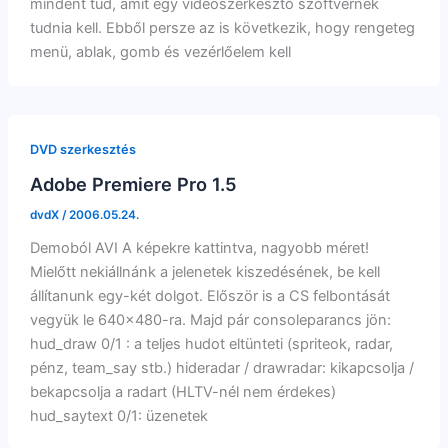
mindent tud, amit egy videószerkesztő szoftvernek
tudnia kell. Ebből persze az is következik, hogy rengeteg
menü, ablak, gomb és vezérlőelem kell
DVD szerkesztés
Adobe Premiere Pro 1.5
dvdX
/
2006.05.24.
Demoból AVI A képekre kattintva, nagyobb méret!
Mielőtt nekiállnánk a jelenetek kiszedésének, be kell
állítanunk egy-két dolgot. Először is a CS felbontását
vegyük le 640×480-ra. Majd pár consoleparancs jön:
hud_draw 0/1 : a teljes hudot eltünteti (spriteok, radar,
pénz, team_say stb.) hideradar / drawradar: kikapcsolja /
bekapcsolja a radart (HLTV-nél nem érdekes)
hud_saytext 0/1: üzenetek