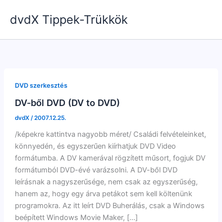
Skip
dvdX Tippek-Trükkök
to
content
DVD szerkesztés
DV-ből DVD (DV to DVD)
dvdX
/
2007.12.25.
/képekre kattintva nagyobb méret/ Családi felvételeinket,
könnyedén, és egyszerűen kiírhatjuk DVD Video
formátumba. A DV kamerával rögzített műsort, fogjuk DV
formátumból DVD-évé varázsolni. A DV-ből DVD
leírásnak a nagyszerűsége, nem csak az egyszerűség,
hanem az, hogy egy árva petákot sem kell költenünk
programokra. Az itt leírt DVD Buherálás, csak a Windows
beépített Windows Movie Maker, […]