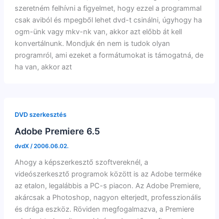
szeretném felhívni a figyelmet, hogy ezzel a programmal
csak aviból és mpegből lehet dvd-t csinálni, úgyhogy ha
ogm-ünk vagy mkv-nk van, akkor azt előbb át kell
konvertálnunk. Mondjuk én nem is tudok olyan
programról, ami ezeket a formátumokat is támogatná, de
ha van, akkor azt
DVD szerkesztés
Adobe Premiere 6.5
dvdX
/
2006.06.02.
Ahogy a képszerkesztő szoftvereknél, a
videószerkesztő programok között is az Adobe terméke
az etalon, legalábbis a PC-s piacon. Az Adobe Premiere,
akárcsak a Photoshop, nagyon elterjedt, professzionális
és drága eszköz. Röviden megfogalmazva, a Premiere