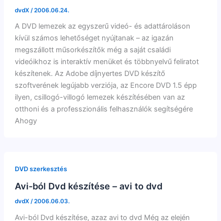
dvdX
/
2006.06.24.
A DVD lemezek az egyszerű videó- és adattároláson
kívül számos lehetőséget nyújtanak – az igazán
megszállott műsorkészítők még a saját családi
videóikhoz is interaktív menüket és többnyelvű feliratot
készítenek. Az Adobe díjnyertes DVD készítő
szoftverének legújabb verziója, az Encore DVD 1.5 épp
ilyen, csillogó-villogó lemezek készítésében van az
otthoni és a professzionális felhasználók segítségére
Ahogy
DVD szerkesztés
Avi-ból Dvd készítése – avi to dvd
dvdX
/
2006.06.03.
Avi-ból Dvd készítése, azaz avi to dvd Még az elején