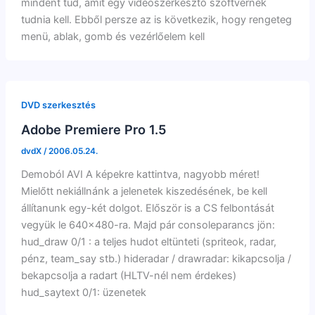
mindent tud, amit egy videószerkesztő szoftvernek
tudnia kell. Ebből persze az is következik, hogy rengeteg
menü, ablak, gomb és vezérlőelem kell
DVD szerkesztés
Adobe Premiere Pro 1.5
dvdX
/
2006.05.24.
Demoból AVI A képekre kattintva, nagyobb méret!
Mielőtt nekiállnánk a jelenetek kiszedésének, be kell
állítanunk egy-két dolgot. Először is a CS felbontását
vegyük le 640×480-ra. Majd pár consoleparancs jön:
hud_draw 0/1 : a teljes hudot eltünteti (spriteok, radar,
pénz, team_say stb.) hideradar / drawradar: kikapcsolja /
bekapcsolja a radart (HLTV-nél nem érdekes)
hud_saytext 0/1: üzenetek