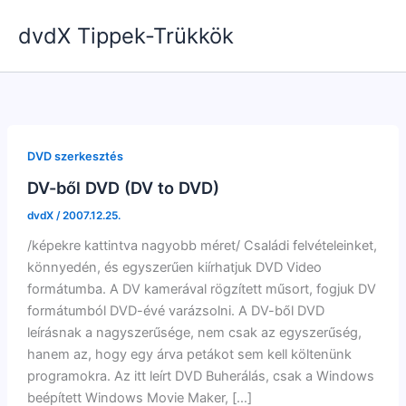
Skip
dvdX Tippek-Trükkök
to
content
DVD szerkesztés
DV-ből DVD (DV to DVD)
dvdX
/
2007.12.25.
/képekre kattintva nagyobb méret/ Családi felvételeinket,
könnyedén, és egyszerűen kiírhatjuk DVD Video
formátumba. A DV kamerával rögzített műsort, fogjuk DV
formátumból DVD-évé varázsolni. A DV-ből DVD
leírásnak a nagyszerűsége, nem csak az egyszerűség,
hanem az, hogy egy árva petákot sem kell költenünk
programokra. Az itt leírt DVD Buherálás, csak a Windows
beépített Windows Movie Maker, […]