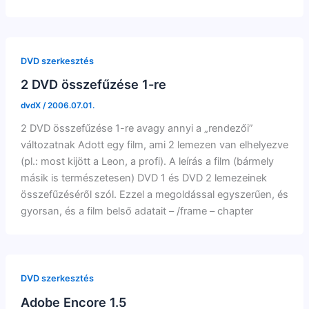
DVD szerkesztés
2 DVD összefűzése 1-re
dvdX
/
2006.07.01.
2 DVD összefűzése 1-re avagy annyi a „rendezői”
változatnak Adott egy film, ami 2 lemezen van elhelyezve
(pl.: most kijött a Leon, a profi). A leírás a film (bármely
másik is természetesen) DVD 1 és DVD 2 lemezeinek
összefűzéséről szól. Ezzel a megoldással egyszerűen, és
gyorsan, és a film belső adatait – /frame – chapter
DVD szerkesztés
Adobe Encore 1.5