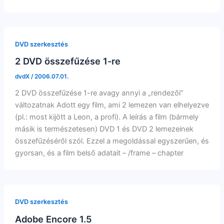
DVD szerkesztés
2 DVD összefűzése 1-re
dvdX
/
2006.07.01.
2 DVD összefűzése 1-re avagy annyi a „rendezői”
változatnak Adott egy film, ami 2 lemezen van elhelyezve
(pl.: most kijött a Leon, a profi). A leírás a film (bármely
másik is természetesen) DVD 1 és DVD 2 lemezeinek
összefűzéséről szól. Ezzel a megoldással egyszerűen, és
gyorsan, és a film belső adatait – /frame – chapter
DVD szerkesztés
Adobe Encore 1.5