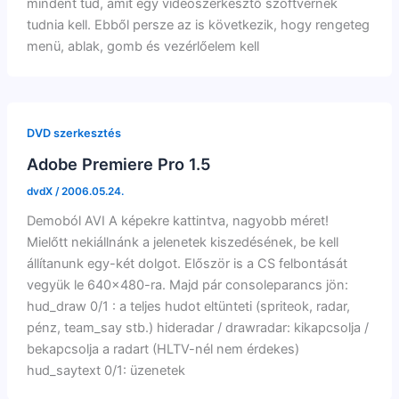
mindent tud, amit egy videószerkesztő szoftvernek
tudnia kell. Ebből persze az is következik, hogy rengeteg
menü, ablak, gomb és vezérlőelem kell
DVD szerkesztés
Adobe Premiere Pro 1.5
dvdX
/
2006.05.24.
Demoból AVI A képekre kattintva, nagyobb méret!
Mielőtt nekiállnánk a jelenetek kiszedésének, be kell
állítanunk egy-két dolgot. Először is a CS felbontását
vegyük le 640×480-ra. Majd pár consoleparancs jön:
hud_draw 0/1 : a teljes hudot eltünteti (spriteok, radar,
pénz, team_say stb.) hideradar / drawradar: kikapcsolja /
bekapcsolja a radart (HLTV-nél nem érdekes)
hud_saytext 0/1: üzenetek