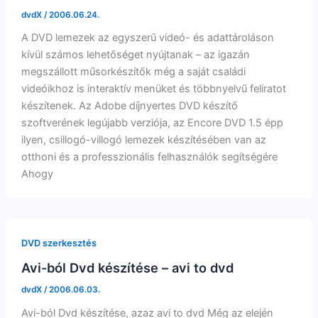
dvdX
/
2006.06.24.
A DVD lemezek az egyszerű videó- és adattároláson
kívül számos lehetőséget nyújtanak – az igazán
megszállott műsorkészítők még a saját családi
videóikhoz is interaktív menüket és többnyelvű feliratot
készítenek. Az Adobe díjnyertes DVD készítő
szoftverének legújabb verziója, az Encore DVD 1.5 épp
ilyen, csillogó-villogó lemezek készítésében van az
otthoni és a professzionális felhasználók segítségére
Ahogy
DVD szerkesztés
Avi-ból Dvd készítése – avi to dvd
dvdX
/
2006.06.03.
Avi-ból Dvd készítése, azaz avi to dvd Még az elején