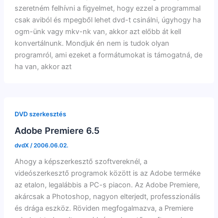
szeretném felhívni a figyelmet, hogy ezzel a programmal
csak aviból és mpegből lehet dvd-t csinálni, úgyhogy ha
ogm-ünk vagy mkv-nk van, akkor azt előbb át kell
konvertálnunk. Mondjuk én nem is tudok olyan
programról, ami ezeket a formátumokat is támogatná, de
ha van, akkor azt
DVD szerkesztés
Adobe Premiere 6.5
dvdX
/
2006.06.02.
Ahogy a képszerkesztő szoftvereknél, a
videószerkesztő programok között is az Adobe terméke
az etalon, legalábbis a PC-s piacon. Az Adobe Premiere,
akárcsak a Photoshop, nagyon elterjedt, professzionális
és drága eszköz. Röviden megfogalmazva, a Premiere