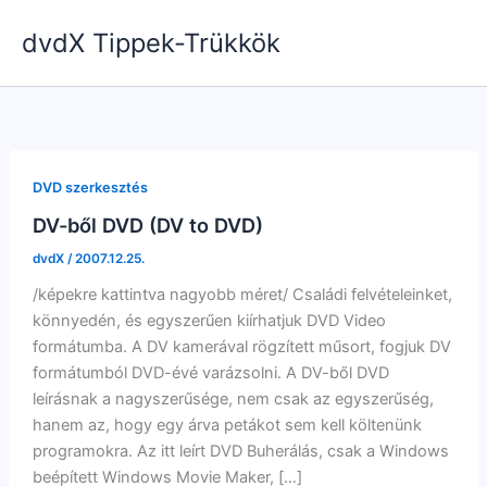
Skip
dvdX Tippek-Trükkök
to
content
DVD szerkesztés
DV-ből DVD (DV to DVD)
dvdX
/
2007.12.25.
/képekre kattintva nagyobb méret/ Családi felvételeinket,
könnyedén, és egyszerűen kiírhatjuk DVD Video
formátumba. A DV kamerával rögzített műsort, fogjuk DV
formátumból DVD-évé varázsolni. A DV-ből DVD
leírásnak a nagyszerűsége, nem csak az egyszerűség,
hanem az, hogy egy árva petákot sem kell költenünk
programokra. Az itt leírt DVD Buherálás, csak a Windows
beépített Windows Movie Maker, […]