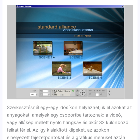
Szerkesztésnél egy-egy idősíkon helyezhetjük el azokat az
anyagokat, amelyek egy csoportba tartoznak: a videó,
vagy állókép mellett nyolc hangsáv és akár 32 különböző
felirat fér el. Az így kialakított klipeket, az azokon
elhelyezett fejezetpontokat és a grafikus menüket aztán