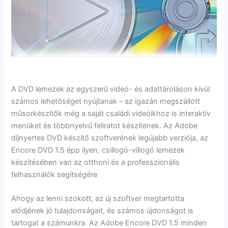
A DVD lemezek az egyszerű videó- és adattároláson kívül
számos lehetőséget nyújtanak – az igazán megszállott
műsorkészítők még a saját családi videóikhoz is interaktív
menüket és többnyelvű feliratot készítenek. Az Adobe
díjnyertes DVD készítő szoftverének legújabb verziója, az
Encore DVD 1.5 épp ilyen, csillogó-villogó lemezek
készítésében van az otthoni és a professzionális
felhasználók segítségére
Ahogy az lenni szokott, az új szoftver megtartotta
elődjének jó tulajdonságait, és számos újdonságot is
tartogat a számunkra. Az Adobe Encore DVD 1.5 minden