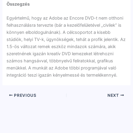
Összegzés
Egyértelmű, hogy az Adobe az Encore DVD-t nem otthoni
felhasználásra tervezte (bár a kezelőfelületével „civilek” is
könnyen elboldogulnának). A célcsoportot a kisebb
stúdiók, helyi TV-k, ügynökségek, tehát a profik jelentik. Az
1.5-ös változat remek eszköz mindazok számára, akik
szeretnének igazán kreatív DVD lemezeket létrehozni
számos hangsávval, többnyelvű feliratokkal, grafikus
menükkel. A munkát az Adobe többi programjával való
integráció teszi igazán kényelmessé és termelékennyé.
PREVIOUS
NEXT