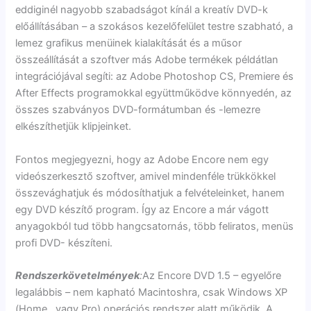
eddiginél nagyobb szabadságot kínál a kreatív DVD-k
előállításában – a szokásos kezelőfelület testre szabható, a
lemez grafikus menüinek kialakítását és a műsor
összeállítását a szoftver más Adobe termékek példátlan
integrációjával segíti: az Adobe Photoshop CS, Premiere és
After Effects programokkal együttműködve könnyedén, az
összes szabványos DVD-formátumban és -lemezre
elkészíthetjük klipjeinket.
Fontos megjegyezni, hogy az Adobe Encore nem egy
videószerkesztő szoftver, amivel mindenféle trükkökkel
összevághatjuk és módosíthatjuk a felvételeinket, hanem
egy DVD készítő program. Így az Encore a már vágott
anyagokból tud több hangcsatornás, több feliratos, menüs
profi DVD- készíteni.
Rendszerkövetelmények
:
Az Encore DVD 1.5 – egyelőre
legalábbis – nem kapható Macintoshra, csak Windows XP
(Home , vagy Pro) operációs rendszer alatt működik. A