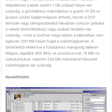
telepítéshez a leírás szerint 1 GB szabad helyre van
szükség, a gördülékeny működéshez a gyártó 10 GB-ot
javasol; utóbbi tulajdonképpen érthető, hiszen a DVD
lemezek nagy tárkapacitásából fakadóan sokszor (például
a videók tömörítéséhez) nagy szabad területre van
szükség – noha a szoftver maga ebben a pillanatban nem
egészen 200 MB helyet foglal a számítógépemen. A
tárterülettől eltekintve a futtatáshoz manapság teljesen
átlagos, legalább 800 MHz-es processzorral, 16 MB-os
videokártyával, valamint 256 MB memóriával felszerelt
számítógépre van szükség.
Kezelőfelület