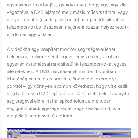
egymáshoz linkelhetjük, így adva meg, hogy egy-egy klip
végeztével a DVD lejátszó mely másik műsorszámra, vagy
melyik menübe (esetleg almenübe) ugorjon. Idősíkból és
fejezetpontokból összesen majdnem százat helyezhetünk
el a lemez egy oldalán.
A videókba egy beépített monitor segítségével lehet
belenézni, melynek segítségével egyszerűen, valóban
egyetlen kattintással rendelhetünk fejezetpontokat egyes
jelenetekhez. A DVD készítésének minden fázisában
lehetőség van a teljes projekt előnézetére, akármelyik
ponttól – így könnyen nyomon követhető, hogy viselkedik
majd a lemez a DVD-lejátszóban. A képzeletbeli távirányító
segítségével előre-hátra lépkedhetünk a menüben,
végignézhetünk egy-egy klipet, vagy kiválaszthatjuk a
megfelelő hangsávot és feliratot.