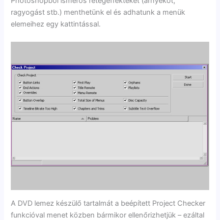
Photoshopból ismerős rétegeffekteket (árnyékot,
ragyogást stb.) menthetünk el és adhatunk a menük
elemeihez egy kattintással.
A DVD lemez készülő tartalmát a beépített Project Checker
funkcióval menet közben bármikor ellenőrizhetjük – ezáltal