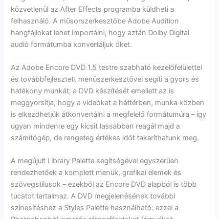
közvetlenül az After Effects programba küldheti a
felhasználó. A műsorszerkesztőbe Adobe Audition
hangfájlokat lehet importálni, hogy aztán Dolby Digital
audió formátumba konvertáljuk őket.
Az Adobe Encore DVD 1.5 testre szabható kezelőfelülettel
és továbbfejlesztett menüszerkesztővel segíti a gyors és
hatékony munkát; a DVD készítését emellett az is
meggyorsítja, hogy a videókat a háttérben, munka közben
is elkezdhetjük átkonvertálni a megfelelő formátumúra – így
ugyan mindenre egy kicsit lassabban reagál majd a
számítógép, de rengeteg értékes időt takaríthatunk meg.
A megújult Library Palette segítségével egyszerűen
rendezhetőek a komplett menük, grafikai elemek és
szövegstílusok – ezekből az Encore DVD alapból is több
tucatot tartalmaz. A DVD megjelenésének további
színesítéshez a Styles Palette használható: ezzel a