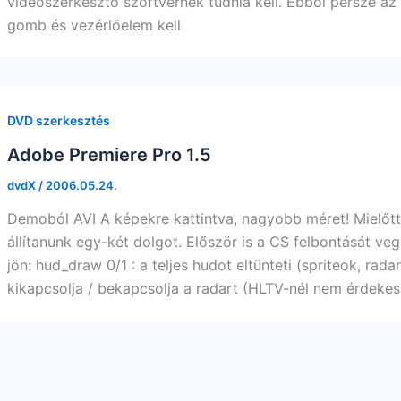
videószerkesztő szoftvernek tudnia kell. Ebből persze az
gomb és vezérlőelem kell
DVD szerkesztés
Adobe Premiere Pro 1.5
dvdX
/
2006.05.24.
Demoból AVI A képekre kattintva, nagyobb méret! Mielőtt 
állítanunk egy-két dolgot. Először is a CS felbontását v
jön: hud_draw 0/1 : a teljes hudot eltünteti (spriteok, rad
kikapcsolja / bekapcsolja a radart (HLTV-nél nem érdekes