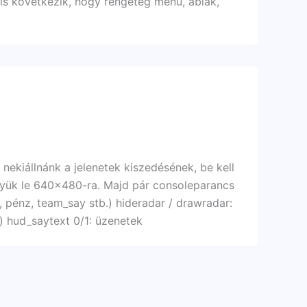
 is következik, hogy rengeteg menü, ablak,
nekiállnánk a jelenetek kiszedésének, be kell
együk le 640×480-ra. Majd pár consoleparancs
ar, pénz, team_say stb.) hideradar / drawradar:
) hud_saytext 0/1: üzenetek