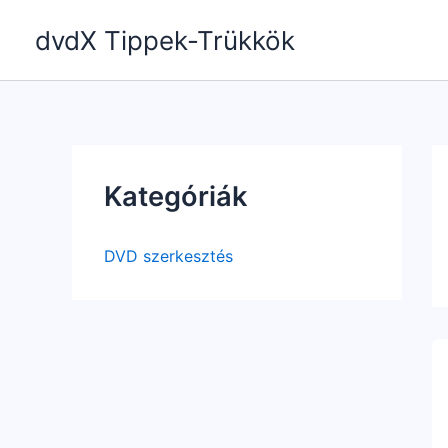
Skip
dvdX Tippek-Trükkök
to
content
Kategóriák
DVD szerkesztés