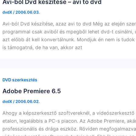
Avi-ból Dvd készítése – avi to dvd
dvdX
/
2006.06.03.
Avi-ból Dvd készítése, azaz avi to dvd Még az elején szer
programmal csak aviból és mpegből lehet dvd-t csinálni
azt előbb át kell konvertálnunk. Mondjuk én nem is tudo
is támogatná, de ha van, akkor azt
DVD szerkesztés
Adobe Premiere 6.5
dvdX
/
2006.06.02.
Ahogy a képszerkesztő szoftvereknél, a videószerkesztő
etalon, legalábbis a PC-s piacon. Az Adobe Premiere, aká
professzionális és drága eszköz. Röviden megfogalmazva,