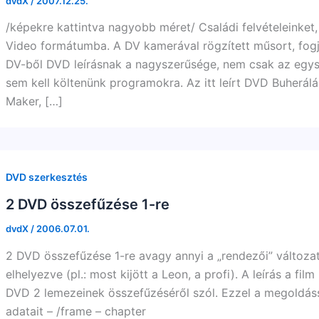
dvdX
/
2007.12.25.
/képekre kattintva nagyobb méret/ Családi felvételeinket
Video formátumba. A DV kamerával rögzített műsort, fog
DV-ből DVD leírásnak a nagyszerűsége, nem csak az egys
sem kell költenünk programokra. Az itt leírt DVD Buherá
Maker, […]
DVD szerkesztés
2 DVD összefűzése 1-re
dvdX
/
2006.07.01.
2 DVD összefűzése 1-re avagy annyi a „rendezői” változa
elhelyezve (pl.: most kijött a Leon, a profi). A leírás a f
DVD 2 lemezeinek összefűzéséről szól. Ezzel a megoldássa
adatait – /frame – chapter