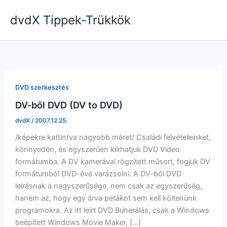
Skip
dvdX Tippek-Trükkök
to
content
DVD szerkesztés
DV-ből DVD (DV to DVD)
dvdX
/
2007.12.25.
/képekre kattintva nagyobb méret/ Családi felvételeinket,
könnyedén, és egyszerűen kiírhatjuk DVD Video
formátumba. A DV kamerával rögzített műsort, fogjuk DV
formátumból DVD-évé varázsolni. A DV-ből DVD
leírásnak a nagyszerűsége, nem csak az egyszerűség,
hanem az, hogy egy árva petákot sem kell költenünk
programokra. Az itt leírt DVD Buherálás, csak a Windows
beépített Windows Movie Maker, […]