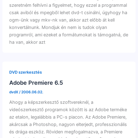
szeretném felhívni a figyelmet, hogy ezzel a programmal
csak aviból és mpegből lehet dvd-t csinálni, úgyhogy ha
ogm-ünk vagy mkv-nk van, akkor azt előbb át kell
konvertálnunk. Mondjuk én nem is tudok olyan
programról, ami ezeket a formátumokat is támogatná, de
ha van, akkor azt
DVD szerkesztés
Adobe Premiere 6.5
dvdX
/
2006.06.02.
Ahogy a képszerkesztő szoftvereknél, a
videószerkesztő programok között is az Adobe terméke
az etalon, legalábbis a PC-s piacon. Az Adobe Premiere,
akárcsak a Photoshop, nagyon elterjedt, professzionális
és drága eszköz. Röviden megfogalmazva, a Premiere