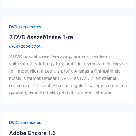
DVD szerkesztés
2 DVD összefűzése 1-re
dvdX
/
2006.07.01.
2 DVD összefűzése 1-re avagy annyi a „rendezői”
változatnak Adott egy film, ami 2 lemezen van elhelyezve
(pl.: most kijött a Leon, a profi). A leírás a film (bármely
másik is természetesen) DVD 1 és DVD 2 lemezeinek
összefűzéséről szól. Ezzel a megoldással egyszerűen, és
gyorsan, és a film belső adatait – /frame – chapter
DVD szerkesztés
Adobe Encore 1.5