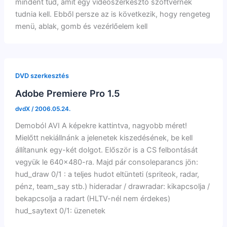
mindent tud, amit egy videószerkesztő szoftvernek
tudnia kell. Ebből persze az is következik, hogy rengeteg
menü, ablak, gomb és vezérlőelem kell
DVD szerkesztés
Adobe Premiere Pro 1.5
dvdX
/
2006.05.24.
Demoból AVI A képekre kattintva, nagyobb méret!
Mielőtt nekiállnánk a jelenetek kiszedésének, be kell
állítanunk egy-két dolgot. Először is a CS felbontását
vegyük le 640×480-ra. Majd pár consoleparancs jön:
hud_draw 0/1 : a teljes hudot eltünteti (spriteok, radar,
pénz, team_say stb.) hideradar / drawradar: kikapcsolja /
bekapcsolja a radart (HLTV-nél nem érdekes)
hud_saytext 0/1: üzenetek