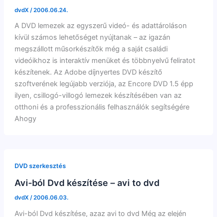
dvdX
/
2006.06.24.
A DVD lemezek az egyszerű videó- és adattároláson
kívül számos lehetőséget nyújtanak – az igazán
megszállott műsorkészítők még a saját családi
videóikhoz is interaktív menüket és többnyelvű feliratot
készítenek. Az Adobe díjnyertes DVD készítő
szoftverének legújabb verziója, az Encore DVD 1.5 épp
ilyen, csillogó-villogó lemezek készítésében van az
otthoni és a professzionális felhasználók segítségére
Ahogy
DVD szerkesztés
Avi-ból Dvd készítése – avi to dvd
dvdX
/
2006.06.03.
Avi-ból Dvd készítése, azaz avi to dvd Még az elején